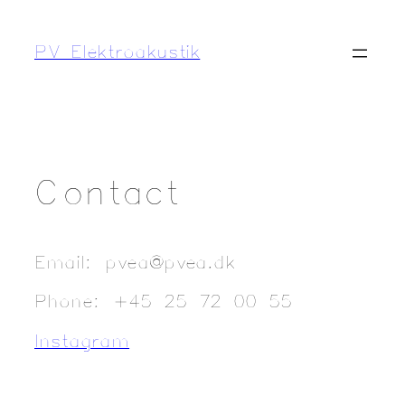
Spring
til
PV Elektroakustik
indhold
Contact
Email: pvea@pvea.dk
Phone: +45 25 72 00 55
Instagram